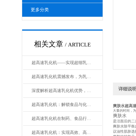
更多分类
相关文章
/ ARTICLE
超高速乳化机——实现超细乳化，提升产品品质的关键设备
超高速乳化机震撼发布，为乳化工艺注入强劲动力！
详细说
深度解析超高速乳化机优势，助力企业迈向乳化新高度！
超高速乳化机：解锁食品与化妆品行业的创新仪器
爽肤水超高
大量的时间，
爽肤水
超高速乳化机在制药、食品行业的应用：提升产品质量与效率
是
洁面
后的二
爽肤水除平衡
议油性肌肤选
超高速乳化机：实现高效、高质量的乳化过程