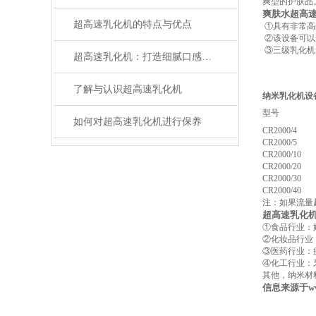
爽型的护肤品
爽肤水超高
超高速乳化机的特点与优点
①具有非常高
②该设备可以
③三级乳化机
超高速乳化机：打造细腻口感的利器
了解与认识超高速乳化机
纳米乳化机设
型号
如何对超高速乳化机进行保养
CR
2000/4
CR
2000/5
CR
2000/10
CR
2000/20
CR
2000/30
CR
2000/40
注：如果流量
超高速乳化
①食品行业：
②化妆品行业
③医药行业：
④化工行业：
其他，纳米材
信息来源于
w