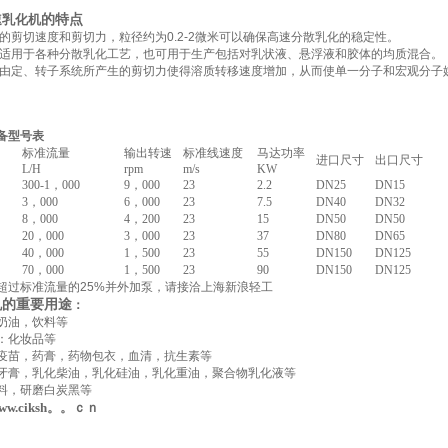
。
的特点
速乳化机
的剪切速度和剪切力，粒径约为0.2-2微米可以确保高速分散乳化的稳定性。
适用于各种分散乳化工艺，也可用于生产包括对乳状液、悬浮液和胶体的均质混合。
由定、转子系统所产生的剪切力使得溶质转移速度增加，从而使单一分子和宏观分子
备型号表
标准流量
输出转速
标准线速度
马达功率
进口尺寸
出口尺寸
L/H
rpm
m/s
KW
300-1，000
9，000
23
2.2
DN25
DN15
3，000
6，000
23
7.5
DN40
DN32
8，000
4，200
23
15
DN50
DN50
20，000
3，000
23
37
DN80
DN65
40，000
1，500
23
55
DN150
DN125
70，000
1，500
23
90
DN150
DN125
超过标准流量的25%并外加泵，请接洽上海
新浪轻工
的重要用途
机
：
奶油，饮料等
：化妆品等
疫苗，药膏，药物包衣，血清，抗生素等
牙膏，乳化柴油，乳化硅油，乳化重油，聚合物乳化液等
料，研磨白炭黑等
ww.ciksh。。ｃｎ