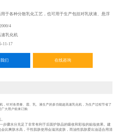
用于各种分散乳化工艺，也可用于生产包括对乳状液、悬浮
混合。
000/4
定、转子系统所产生的剪切力使得溶质转移速度增加，从而
高速乳化机
观分子媒介的分解加速。
5-11-17
系我们
在线咨询
乳化机，针对各类膏、霜、乳、液生产的多功能超高速乳化机，为生产过程节省了
迎广大用户前来订购
态。
这一步骤水分充足了非常有利于后面护肤品的吸收和彩妆的贴妆效果。建
也会比爽肤水高，干性肌肤使用会滋润皮肤，而油性肌肤爱出油适合用清