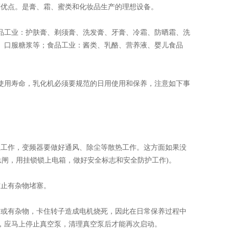
等优点。是膏、霜、蜜类和化妆品生产的理想设备。
工业：护肤膏、剃须膏、洗发膏、牙膏、冷霜、防晒霜、洗
液、口服糖浆等；食品工业：酱类、乳酪、营养液、婴儿食品
用寿命，乳化机必须要规范的日用使用和保养，注意如下事
工作，变频器要做好通风、除尘等散热工作。这方面如果没
总闸，用挂锁锁上电箱，做好安全标志和安全防护工作)。
止有杂物堵塞。
或有杂物，卡住转子造成电机烧死，因此在日常保养过程中
，应马上停止真空泵，清理真空泵后才能再次启动。