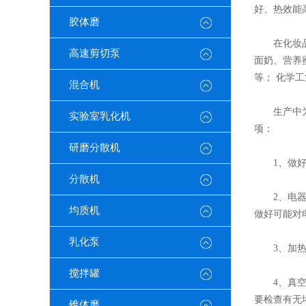
好、热效能
胶体磨
在化妆品制
高速剪切泵
面奶、营养
等； 化学
混合机
生产中为了
实验室乳化机
项：
研磨分散机
1、做好
分散机
2、电器设
均质机
做好可能对
乳化泵
3、加热系
搅拌罐
4、真空系
要检查有无
锥体磨