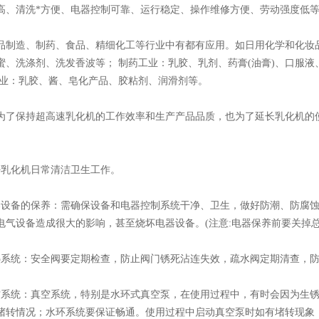
高、清洗*方便、电器控制可靠、运行稳定、操作维修方便、劳动强度低
造、制药、食品、精细化工等行业中有都有应用。如日用化学和化妆品
蜜、洗涤剂、洗发香波等； 制药工业：乳胶、乳剂、药膏(油膏)、口服
工业：乳胶、酱、皂化产品、胶粘剂、润滑剂等。
保持超高速乳化机的工作效率和生产产品品质，也为了延长乳化机的使
乳化机日常清洁卫生工作。
备的保养：需确保设备和电器控制系统干净、卫生，做好防潮、防腐蚀
电气设备造成很大的影响，甚至烧坏电器设备。(注意:电器保养前要关掉
统：安全阀要定期检查，防止阀门锈死沾连失效，疏水阀定期清查，防
统：真空系统，特别是水环式真空泵，在使用过程中，有时会因为生锈
堵转情况；水环系统要保证畅通。使用过程中启动真空泵时如有堵转现象