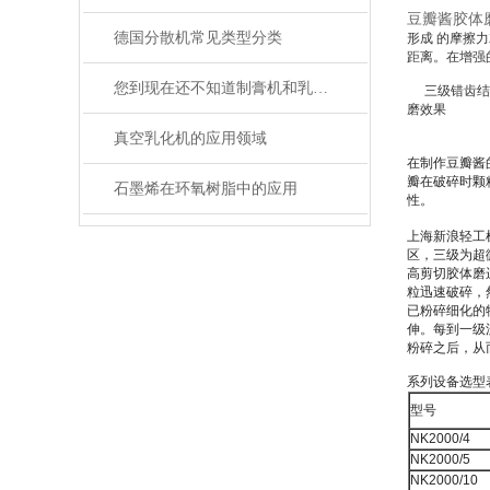
豆瓣酱胶体
德国分散机常见类型分类
形成 的摩擦
距离。在增强
您到现在还不知道制膏机和乳化机有什么区别吗？我来告诉您
三级错齿结
磨效果
真空乳化机的应用领域
在制作豆瓣酱
瓣在破碎时颗
石墨烯在环氧树脂中的应用
性。
上海新浪轻工
区，三级为超
高剪切胶体磨
粒迅速破碎，
已粉碎细化的
伸。每到一级
粉碎之后，从
系列设备选型
型号
NK2000/4
NK2000/5
NK2000/10