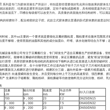
磨
系列是专门为胶体溶液生产所设计，特别是那些需要很好乳化和分散效果的胶体生产
力就比较剧烈，结果就是通常所说的湿磨。定转子被制成圆椎形，具有精细度递升的三
的流体湍流下，凹槽在每级都可以改变方向。高质量的表面抛光和结构材料，可以满
构的研磨转子，配合精密的定子腔。此款立式胶体磨比普通的卧式胶体磨的速度达到3倍以
的时候，其中zui主要的一个要求就是要细化豆瓣的颗粒度，颗粒要求在微米范围里才
粒度不够细，使得里面的油脂和其他的成分如蛋白、纤维、谈水化物等结合力不够；
机械设备有限公司专注于豆瓣酱行业，专门研发生产适合豆瓣酱生产的研磨设备，管
微磨碎区。能够将豆瓣破碎的颗粒度变得更细，保证豆瓣酱的品质，避免
“
析油
"
的现象
运行原理：高剪切胶体磨在电动机的高速转动下物料从进口处直接进入高剪切破碎区
然后吸入剪切粉碎
区，在十分狭窄的工作过道内由于转子刀片与定子刀片相对高速切
物料重新压入精磨区进行研磨破碎。精磨区分三级，越向外延伸一级磨片精度越高，
流体的方
向速度瞬间发生变化，并且受到每分钟上千万次的高速剪切、强烈摩擦、挤
而产
生液料分子链断裂、颗粒粉碎、液粒撕破等功效使物料充分达到分散、粉碎、乳化
表
流量
输出转速
线速度
马达功率
出
/
入口连接
L/H
rpm
m/s
KW
700
9
，
000
23
2.2
DN25/DN15
3
，
000
6
，
000
23
7.5
DN40/DN32
8
，
000
4
，
200
23
15
DN50/DN50