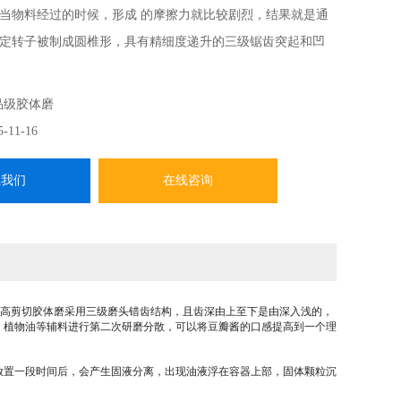
当物料经过的时候，形成 的摩擦力就比较剧烈，结果就是通
定转子被制成圆椎形，具有精细度递升的三级锯齿突起和凹
限制的被调整到所需要的与转子之间的 距离。在增强的流体
每级都可以改变方向。
品级胶体磨
5-11-16
系我们
在线咨询
高剪切胶体磨采用三级磨头错齿结构，且齿深由上至下是由深入浅的，
、植物油等辅料进行第二次研磨分散，可以将豆瓣酱的口感提高到一个理
放置一段时间后，会产生固液分离，出现油液浮在容器上部，固体颗粒沉