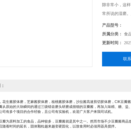
隙非常小，这样
常所说的湿磨。
槽。定子可以无
产品型号：
湍流下，凹槽在
所属分类：
食
更新时间：
202
联
明：
，花生酱胶体磨，芝麻酱胶体磨，核桃酱胶体磨，沙拉酱高速剪切胶体磨，
CIK
豆瓣酱
瓣从原始的大块瞬间的通过三级错齿磨头研磨成很细的豆瓣酱，再加入味精、糖、盐
公司有多个项目的合作经验，且公司有实验机，欢迎广大客户来我司试机。
豆瓣为原料加工的食品，品种较多，豆瓣酱就是其中之一。然而市场不少豆瓣酱商品
且随着时间的延长，固体颗粒越来越变硬固化，以致食用时必须用器具搅拌。