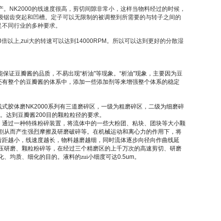
。NK2000的线速度很高，剪切间隙非常小，这样当物料经过的时候，
级锯齿突起和凹槽。定子可以无限制的被调整到所需要的与转子之间的
足不同行业的多种要求。
上,zui大的转速可以达到14000RPM。所以可以达到更好的分散湿
能保证豆瓣酱的品质，不易出现
“
析油
"
等现象。
“
析油
"
现象，主要因为豆
还有整个的豆瓣酱的体系中，添加一些添加剂等来增强整个体系的稳定
线式胶体磨
NK2000
系列有三道磨碎区，一级为粗磨碎区，二级为细磨碎
。达到豆瓣酱
200
目的颗粒粒径的要求。
，通过一种特殊粉碎装置，将流体中的一些大粉团、粘块、团块等大小颗
割从而产生强烈摩擦及研磨破碎等。在机械运动和离心力的作用下，将
齿距越小，线速度越长，物料越磨越细，同时流体逐步向径向作曲线延
压研磨、颗粒粉碎等，在经过三个精磨区的上千万次的高速剪切、研磨
、均质、细化的目的。液料的zui小细度可达
0.5um
。