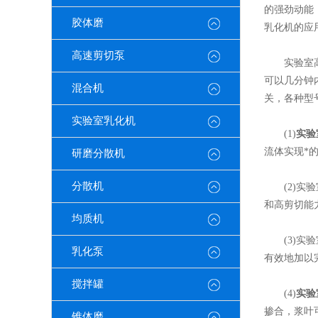
的强劲动能
胶体磨
乳化机的应
高速剪切泵
实验室高剪
可以几分钟
混合机
关，各种型
实验室乳化机
(1)
实验
流体实现*
研磨分散机
分散机
(2)实验
和高剪切能
均质机
(3)实验
乳化泵
有效地加以
搅拌罐
(4)
实验
掺合，浆叶
锥体磨