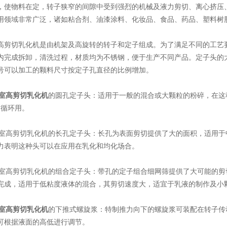
，使物料在定，转子狭窄的间隙中受到强烈的机械及液力剪切、离心挤压
用领域非常广泛，诸如粘合剂、油漆涂料、化妆品、食品、药品、塑料树
切乳化机是由机架及高旋转的转子和定子组成。为了满足不同的工艺要
内完成拆卸，清洗过程，材质均为不锈钢，便于生产不同产品。定子头的
号可以加工的颗料尺寸按定子孔直径的比例增加。
室高剪切乳化机
的圆孔定子头：适用于一般的混合或大颗粒的粉碎，在这
的循环用。
室高剪切乳化机的长孔定子头：长孔为表面剪切提供了大的面积，适用于
力表明这种头可以在应用在乳化和均化场合。
室高剪切乳化机的组合定子头：带孔的定子组合细网筛提供了大可能的剪
完成，适用于低粘度液体的混合，其剪切速度大，适宜于乳液的制作及小
室高剪切乳化机
的下推式螺旋浆：特制推力向下的螺旋浆可装配在转子传
可根据液面的高低进行调节。