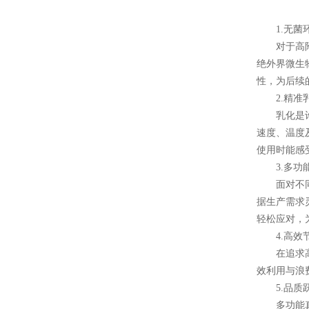
1.无菌环
对于高附加
绝外界微生
性，为后续
2.精准乳
乳化是许多
速度、温度
使用时能感
3.多功能
面对不同行
据生产需求
轻松应对，
4.高效节
在追求高品
效利用与浪
5.品质跃
多功能真空