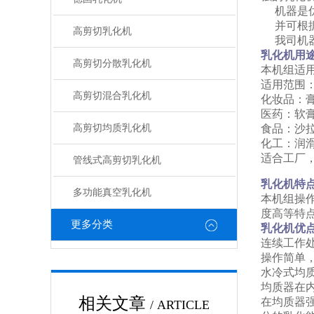
机器是优
并可根据
高剪切乳化机
我司机器
乳化机用
高剪切分散乳化机
本机组适
适用范围
高剪切混合乳化机
化妆品：
医药：软
高剪切均质乳化机
食品：沙
化工：润
适合工厂
管线式高剪切乳化机
乳化机特
多功能真空乳化机
本机组操
度高等特
更多分类
乳化机优
连续工作
操作简单
水冷式均
均质器在
相关文章
在均质器
/ ARTICLE