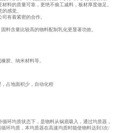
证材料的质量可靠，
更绝不偷工减料，板材厚度做足。
意的感觉。
公司有着紧密的合作。
，固料含量比较高的物料
配制乳化更显著功效。
成橡胶、纳米材料等。
理，占地面积少，自动化程
；
外循环均质状态下，是物料从锅底吸入，通过均质器，
循环均质，本均质器在高速均质时能使物料达到3次/