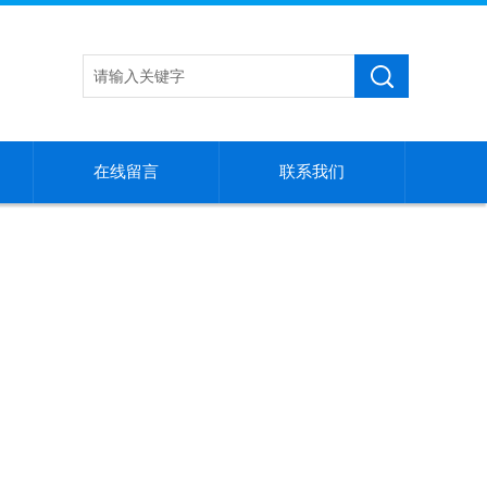
在线留言
联系我们