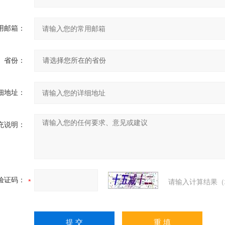
用邮箱：
省份：
细地址：
充说明：
验证码：
请输入计算结果（