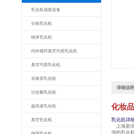
乳化机成套设备
分散乳化机
纳米乳化机
内外循环真空均质乳化机
真空均质乳化机
实验室乳化机
详细说
沙拉酱乳化机
化妆品
超高速乳化机
乳化机详
真空乳化机
上海新浪
强的乳化
德国乳化机