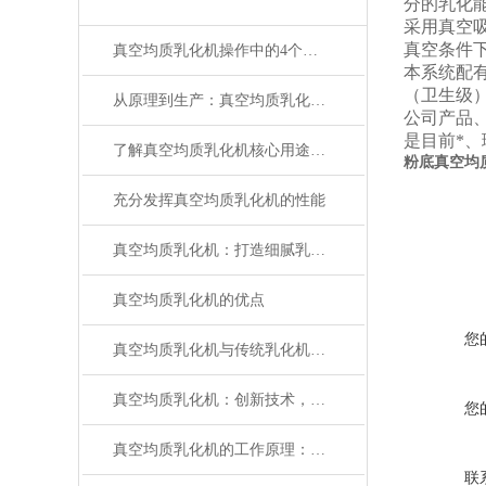
分的乳化
采用真空
真空条件
真空均质乳化机操作中的4个常见误区，很多人都在犯
本系统配有
（卫生级
从原理到生产：真空均质乳化机在化妆品行业中的应用全解析
公司产品
是
目前*
了解真空均质乳化机核心用途与使用要点
粉底真空均
充分发挥真空均质乳化机的性能
真空均质乳化机：打造细腻乳化新境界
真空均质乳化机的优点
您
真空均质乳化机与传统乳化机相比有何优势？
真空均质乳化机：创新技术，实现高效均质乳化
您
真空均质乳化机的工作原理：从混合到乳化，打造高品质化妆品的关键步骤
联