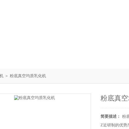
机
＞ 粉底真空均质乳化机
粉底真空
简要描述：
粉
Z近研制的优势