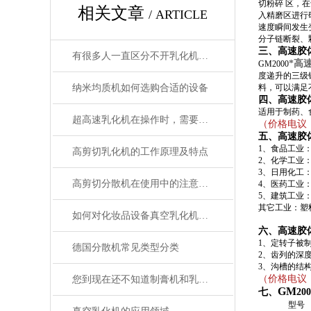
切粉碎 区，
相关文章
/ ARTICLE
入精磨区进行
速度瞬间发生
分子链断裂、
三、高速胶
有很多人一直区分不开乳化机和搅拌机有什么区别
*高
GM2000
度递升的三级
纳米均质机如何选购合适的设备
料，可以满足
四、
高速胶
适用于制药、
超高速乳化机在操作时，需要注意哪些问题？
（价格电议
五、高速胶
1、食品工业
高剪切乳化机的工作原理及特点
2、化学工业
3、日用化工
高剪切分散机在使用中的注意事项
4、医药工业
5、建筑工业
其它工业：塑
如何对化妆品设备真空乳化机进行选型
六、高速胶
1、定转子被
德国分散机常见类型分类
2、齿列的深度
3、沟槽的结
（价格电议
您到现在还不知道制膏机和乳化机有什么区别吗？我来告诉您
GM
七、
2
型号