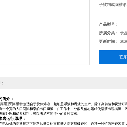
子被制成圆椎形
产品型号：
所属分类：
食
更新时间：
202
联
明：
的简介：
*高速胶体磨
特别适合于胶体溶液、超细悬浮液和乳液的生产。除了高转速和灵活可
有一个宽的入口间隙和窄的出口间隙，在工作中，分散头偏心运转使溶液出现涡流，因此
表面处理和优质材料，可以满足不同行业的多种需求。
体磨运行原理：
在电动机的高速转动下物料从进口处直接进入高剪切破碎区，通过一种特殊粉碎装置