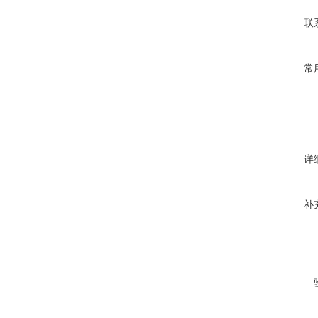
联
常
详
补