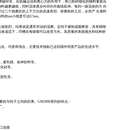
磨破碎等。在机械运动和离心力的作用下，将已粉碎细化的物料重新压
料越磨越细，同时流体逐步向径向作曲线延伸。每到一级流体的方 向
过三个精磨区的上千万次的高速剪切、研磨粉碎之后，从而产 生液料
ui小细度可达0.5um。
比较剧烈，结果就是通常所说的湿磨。定转子被制成圆椎形，具有精细
流体湍流下，凹槽在每级都可以改变方向。高质量的表面抛光和结构材
乳化、均质和混合，主要技术指标已达到国外同类产品的先进水平。
，麦乳精、各种饮料等。
氧化硅等。
脂肪乳等。
要的与转子之间的距离。
GM2000系列的特点：
广。
入口连接