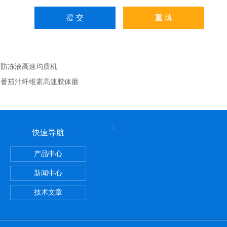
：
防冻液高速均质机
：
番茄汁纤维素高速胶体磨
快速导航
产品中心
洗面霜膏霜真空均质乳化机
新闻中心
技术文章