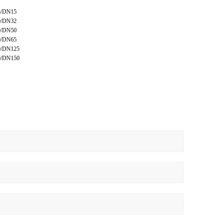
/DN15
/DN32
/DN50
/DN65
/DN125
/DN150