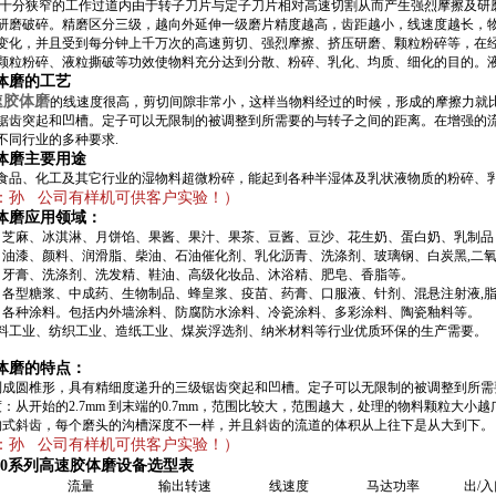
在十分狭窄的工作过道内由于转子刀片与定子刀片相对高速切割从而产生强烈摩擦及研
研磨破碎。精磨区分三级，越向外延伸一级磨片精度越高，齿距越小，线速度越长，物
变化，并且受到每分钟上千万次的高速剪切、强烈摩擦、挤压研磨、颗粒粉碎等，在经
颗粒粉碎、液粒撕破等功效使物料充分达到分散、粉碎、乳化、均质、细化的目的。液料的z
体磨的工艺
速胶体磨
的线速度很高，剪切间隙非常小，这样当物料经过的时候，形成的摩擦力就
锯齿突起和凹槽。定子可以无限制的被调整到所需要的与转子之间的距离。在增强的
不同行业的多种要求.
体磨主要用途
食品、化工及其它行业的湿物料超微粉碎，能起到各种半湿体及乳状液物质的粉碎、
：孙 公司有样机可供客户实验！）
体磨应用领域：
：芝麻、冰淇淋、月饼馅、果酱、果汁、果茶、豆酱、豆沙、花生奶、蛋白奶、乳制品
：油漆、颜料、润滑脂、柴油、石油催化剂、乳化沥青、洗涤剂、玻璃钢、白炭黑,二
：牙膏、洗涤剂、洗发精、鞋油、高级化妆品、沐浴精、肥皂、香脂等。
：各型糖浆、中成药、生物制品、蜂皇浆、疫苗、药膏、口服液、针剂、混悬注射液,
：各种涂料。包括内外墙涂料、防腐防水涂料、冷瓷涂料、多彩涂料、陶瓷釉料等。
料工业、纺织工业、造纸工业、煤炭浮选剂、纳米材料等行业优质环保的生产需要。
体磨
的特点：
制成圆椎形，具有精细度递升的三级锯齿突起和凹槽。定子可以无限制的被调整到所需
：从开始的2.7mm 到末端的0.7mm，范围比较大，范围越大，处理的物料颗粒大小越
构式斜齿，每个磨头的沟槽深度不一样，并且斜齿的流道的体积从上往下是从大到下。
：孙 公司有样机可供客户实验！）
000系列高速胶体磨设备选型表
流量
输出转速
线速度
马达功率
出/