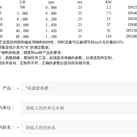
L/H
rpm
m/s
KW
4
700
23
2.2
DN25
9，000
5
23
7.5
DN40
3，000
6，000
10
23
15
DN50
8，000
4，200
20
23
37
DN80
20，000
2，850
30
23
55
DN150
40，000
1，420
50
23
110
DN200
80，000
1，100
于设置的间隙和被处理物料的特性，同时流量可以被调节到zui大允许量的10%.
理量是指介质为“水”的测定数据。
于物料的粘度，稠度和zui终产品的要求。
高压，易燃易爆，腐蚀性等工况，必须提供准确的参数，以便选型和定制。
据因技术改动，定制而不符，正确的参数以提供的实物为准。
产品：
的单位：
的姓名：