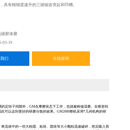
，具有精细度递升的三级锯齿突起和凹槽。
品级胶体磨
6-03-19
系我们
在线咨询
调的定转子间隙外，GM在摩擦状态下工作，也就被称做湿磨。在锥形转
可以达到更好的研磨分散的效果。GM2000整机采用*几何机构的研
，将流体中的一些大粉团、粘块、团块等大小颗粒迅速破碎，然后吸入剪