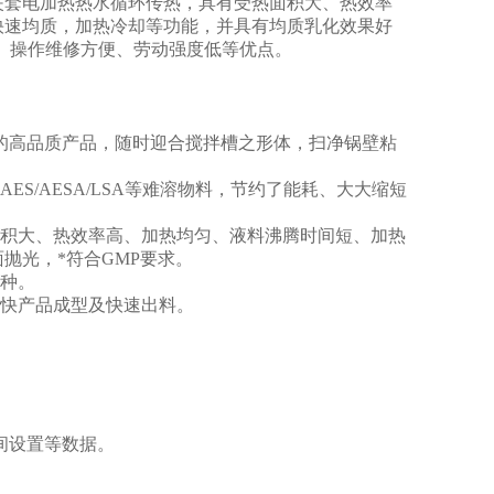
夹套电加热热水循环传热，具有受热面积大、热效率
快速均质，加热冷却等功能，并具有均质乳化效果好
、操作维修方便、劳动强度低等优点。
艺的高品质产品，随时迎合搅拌槽之形体，扫净锅壁粘
S/AESA/LSA等难溶物料，节约了能耗、大大缩短
面积大、热效率高、加热均匀、液料沸腾时间短、加热
抛光，*符合GMP要求。
两种。
加快产品成型及快速出料。
间设置等数据。