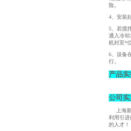
险。
4、安装
5、若搅
通入冷却
机封至*
6、设备
行。
产品实
公司实
上海新浪
利用引进
的人才！