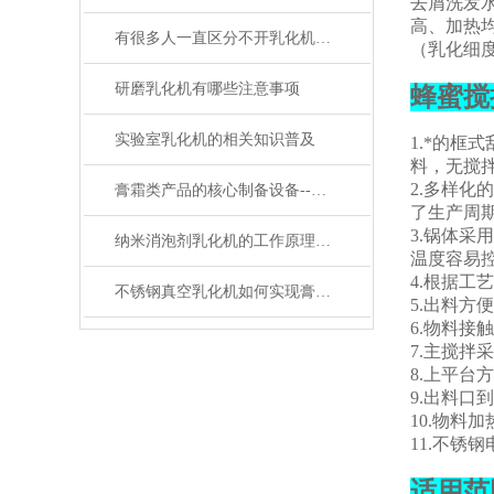
去屑洗发
高、加热
有很多人一直区分不开乳化机和搅拌机有什么区别
（乳化细
研磨乳化机有哪些注意事项
蜂蜜搅
实验室乳化机的相关知识普及
1.*的
料，无搅
2.多样化
膏霜类产品的核心制备设备--真空均质乳化机
了生产周
3.锅体
纳米消泡剂乳化机的工作原理及其优点
温度容易
4.根据
不锈钢真空乳化机如何实现膏体、乳液的均质化加工
5.出料
6.物料接
7.主搅
8.上平台
9.出料口
10.物料
11.不
适用范