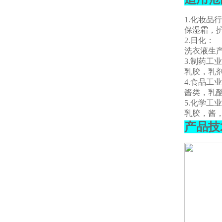
1.化妆
保湿霜，
2.日化：
洗衣液生
3.制药工
乳胶，乳
4.食品工
酱类，乳
5.化学工
乳胶，酱
产品技