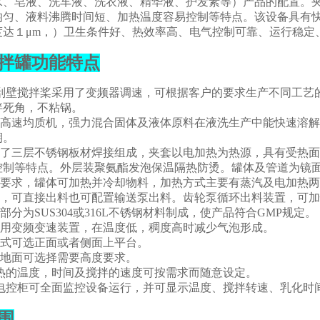
水、皂液、洗车液、洗衣液、精华液、护发素等）产品的配置。
均匀、液料沸腾时间短、加热温度容易控制等特点。该设备具有
度达１μm，）卫生条件好、热效率高、电气控制可靠、运行稳定
拌罐
功能特点
框式刮壁搅拌桨采用了变频器调速，可根据客户的要求生产不同工
拌死角，不粘锅。
的高速均质机，强力混合固体及液体原料在液洗生产中能快速溶解AE
期。
采用了三层不锈钢板材焊接组成，夹套以电加热为热源，具有受热
控制等特点。外层装聚氨酯发泡保温隔热防烫。罐体及管道为镜面
工艺要求，罐体可加热并冷却物料，加热方式主要有蒸汽及电加热
方便，可直接出料也可配置输送泵出料。齿轮泵循环出料装置，可
触部分为SUS304或316L不锈钢材料制成，使产品符合GMP规定。
拌采用变频变速装置，在温度低，稠度高时减少气泡形成。
方式可选正面或者侧面上平台。
到地面可选择需要高度要求。
加热的温度，时间及搅拌的速度可按需求而随意设定。
锈钢电控柜可全面监控设备运行，并可显示温度、搅拌转速、乳化时
围