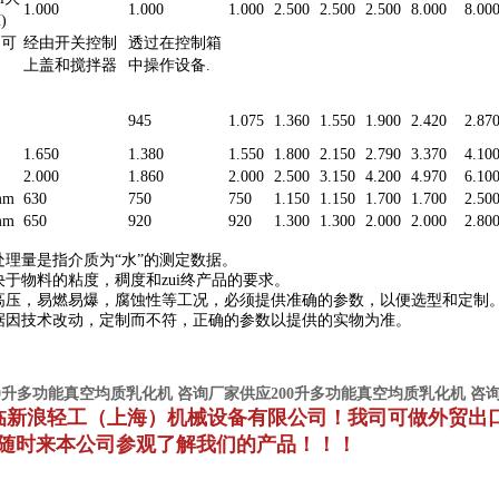
1.000
1.000
1.000
2.500
2.500
2.500
8.000
8.00
)
（可
经由开关控制
透过在控制箱
上盖和搅拌器
中操作设备.
945
1.075
1.360
1.550
1.900
2.420
2.87
1.650
1.380
1.550
1.800
2.150
2.790
3.370
4.10
2.000
1.860
2.000
2.500
3.150
4.200
4.970
6.10
mm
630
750
750
1.150
1.150
1.700
1.700
2.50
mm
650
920
920
1.300
1.300
2.000
2.000
2.80
处理量是指介质为“水”的测定数据。
决于物料的粘度，稠度和zui终产品的要求。
，高压，易燃易爆，腐蚀性等工况，必须提供准确的参数，以便选型和定制
数据因技术改动，定制而不符，正确的参数以提供的实物为准。
00升多功能真空均质乳化机
咨询
厂家
供应200升多功能真空均质乳化机
咨
临新浪轻工（上海）机械设备有限公司！
我司可做外贸出
随时来本公司
参观了解我们的产品！！！