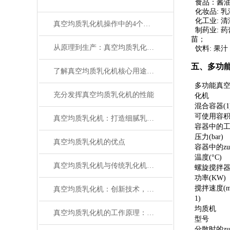
食品：酱油 
化妆品: 乳
化工业: 清
真空均质乳化机操作中的4个常见误区，很多人都在犯
制药业: 药
苗；
从原理到生产：真空均质乳化机在化妆品行业中的应用全解析
饮料: 果汁
五、
多功
了解真空均质乳化机核心用途与使用要点
多功能真
充分发挥真空均质乳化机的性能
化机
混合容器(1
可使用容积(
真空均质乳化机：打造细腻乳化新境界
容器中的
压力(bar)
真空均质乳化机的优点
容器中的zu
温度(°C)
真空均质乳化机与传统乳化机相比有何优势？
螺旋搅拌
功率(KW)
搅拌速度(mi
真空均质乳化机：创新技术，实现高效均质乳化
1)
均质机
真空均质乳化机的工作原理：从混合到乳化，打造高品质化妆品的关键步骤
型号
分散时的zu