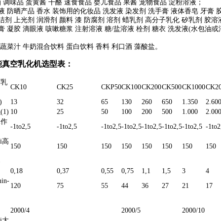
调味品 蛋黄酱 干酪 速食食品 婴儿食品 果酱 宠物食品 淀粉溶液；
液 防晒产品 香水 装饰用的化妆品 洗发液 染发剂 洗手膏 液体香皂 牙膏
洁剂 上光剂 润滑剂 颜料 漆 防腐剂 溶剂 蜡乳剂 高分子乳化 矽乳剂 胶
膏 凝胶 滴眼液 咳嗽糖浆 注射溶液 糖/盐溶液 栓剂 糖衣 洗发液(水包油
 蔬菜汁 牛奶混合饮料 蛋白饮料 香料 利口酒 藻酸盐。
能真空乳化机选型表：
空乳
CK10
CK25
CKP50
CK100
CK200
CK500
CK1000
CK2
)
13
32
65
130
260
650
1.350
2.60
1)
10
25
50
100
200
500
1.000
2.00
工作
-1to2,5
-1to2,5
-1to2,5
-1to2,5
-1to2,5
-1to2,5
-1to2,5
-1to2
i高
150
150
150
150
150
150
150
150
器
0,18
0,37
0,55
0,75
1,1
1,5
3
4
n-
120
75
55
44
36
27
21
17
2000/4
2000/5
2000/10
i大