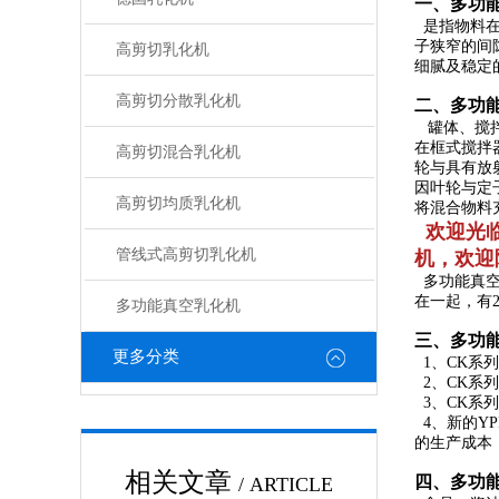
一、
多功
是指物料在
子狭窄的间
高剪切乳化机
细腻及稳定
高剪切分散乳化机
二、多功
罐体、搅拌
在框式搅拌
高剪切混合乳化机
轮与具有放
因叶轮与定
高剪切均质乳化机
将混合物料
欢迎光
管线式高剪切乳化机
机
，
欢迎
多功能真空
在一起，有
多功能真空乳化机
三、
多功
更多分类
1、CK系
2、
CK系
3、
CK系
4、新的Y
的生产成本
相关文章
四、
多功
/ ARTICLE