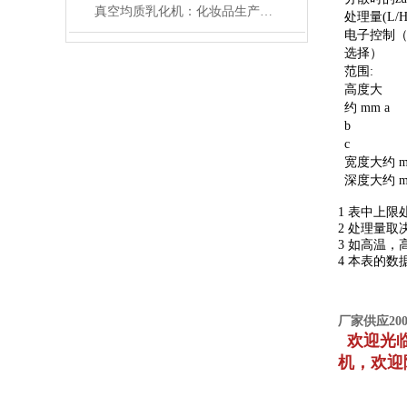
真空均质乳化机：化妆品生产的创新核心，实现高效乳化与细腻质感
处理量(L/H
电子控制
选择）
范围:
高度大
约 mm a
b
c
宽度大约 
深度大约 
1 表中上限
2 处理量取
3 如高温
4 本表的
厂家
供应2
欢迎光
机
，
欢迎