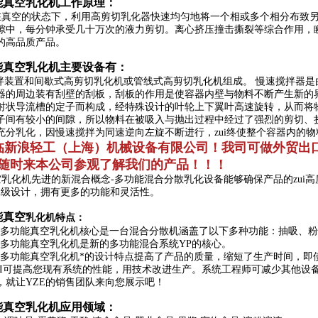
能真空乳化机
工作原理：
真空的状态下，利用高剪切乳化器快速均匀地将一个相或多个相分布致另
隙中，每分钟承受几十万次的液力剪切。离心挤压撞击撕裂等综合作用，瞬
的高品质产品。
能真空乳化机主要设备有：
装置和间歇式高剪切乳化机或管线式高剪切乳化机组成。 慢速搅拌器是
器的周边装有刮壁的刮板，刮板的作用是使容器内壁与物料不断产生新的
射状导流槽的定子而构成，经特殊设计的叶轮上下翼叶高速旋转，从而将
子间有较小的间隙，所以物料在被吸入与抛出过程中经过了强烈的剪切、
充分乳化，因慢速搅拌为同速逆向左旋不断进行，zui终使整个容器内的
临新浪轻工（上海）机械设备有限公司！
我司可做外贸出
随时来本公司
参观了解我们的产品！！！
乳化机先进的新混合概念-多功能混合分散乳化设备能够确保产品的zui
2级设计，拥有更多的功能和灵活性。
能真空
乳化机
特点：
列多功能真空乳化机核心是一台混合分散机涵盖了以下多种功能：抽吸、
列多功能真空乳化机
是新的多功能混合系统YP的核心。
列多功能真空乳化机
*的设计特点提高了产品的质量，缩短了生产时间，即
PI可提高您现有系统的性能，用技术改进生产。系统工程师可减少其他设
，就让YZE的销售团队来向您展示吧！
能真空乳化机应用领域：