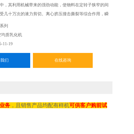
中，其利用机械带来的强劲动能，使物料在定转子狭窄的间
受几十万次的液力剪切。离心挤压撞击撕裂等综合作用，瞬
化，经过高频的循环往复，Z终得到高品质的产品。
K系列
空均质乳化机
5-11-19
系我们
在线咨询
业务
，
且销售产品均配有样机
可供客户购前试