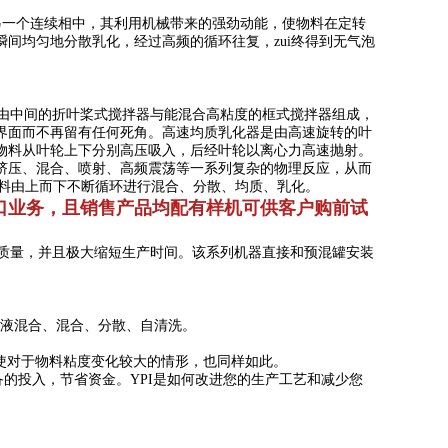
一个连续相中，其利用机械带来的强劲动能，使物料在定转
间均匀地分散乳化，经过高频的循环往复，zui终得到无气泡
由中间的折叶桨式搅拌器与能混合高粘度的框式搅拌器组成，
界面而不再留有任何死角。高速均质乳化器是由高速旋转的叶
物料从叶轮上下分别高压吸入，后经叶轮以离心力高速抛射。
挤压、混合、喷射、高频震荡等一系列复杂的物理反应，从而
物料由上而下不断循环进行混合、分散、均质、乳化。
口业务，
且销售产品均配有样机
可供客户购前试
高质量，并且极大缩短生产时间。该系列机器直接和预混罐安装
粉液混合、混合、分散、自清洗。
使对于物料粘度变化较大的情形，也同样如此。
备的投入，节省资金。YPI是如何改进您的生产工艺和减少您