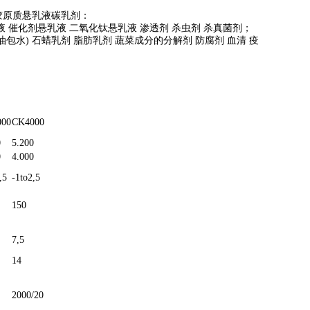
 胶原质悬乳液碳乳剂：
溶液 催化剂悬乳液 二氧化钛悬乳液 渗透剂 杀虫剂 杀真菌剂；
或油包水) 石蜡乳剂 脂肪乳剂 蔬菜成分的分解剂 防腐剂 血清 疫
000
CK4000
0
5.200
0
4.000
,5
-1to2,5
150
7,5
14
2000/20