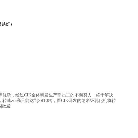
果越好）
等优势，经过
全体研发生产部员工的不懈努力，终于解决
CIK
速zui高只能达到2910转，而
研发的纳米级乳化机将转
CIK
|批发