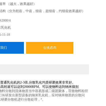
切速率 （越大，效果越好）
形结构（分为初齿，中齿，细齿，超细齿，约细齿效果越好）
墙体的停留时间，乳化分散时间（可以看作同等的电机，流量越
2000/4
米乳化机
越多，效果越好，到设备的期限，就不能再好）
5-11-18
系我们
在线咨询
，是普通乳化机的2-3倍,分散乳化均质研磨效果非常好。
高转速可以达到20000RPM。可以使物料达到纳米级别
物料分散到流体物质当中容易形成二级团聚体，导致物料粒径
研发出新型设备的纳米乳化机，应对纳米物质的分散问
CIK
研磨分散机进行分散处理，*。
K