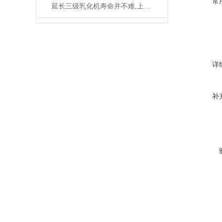
常
延长三级乳化机寿命并不难,上海新浪帮您支招！
详
补