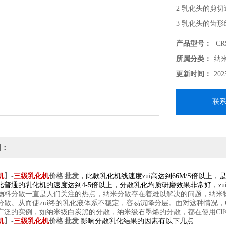
2 乳化头的剪
3 乳化头的齿
4 物料在分散
产品型号：
CRS
小，效果越好）
所属分类：
纳
5 循环次数（
更新时间：
202
联
明：
机
】-
三级乳化机
价格|批发
，此款乳化机线速度zui高达到66M/S倍以上
普通的乳化机的速度达到4-5倍以上，分散乳化均质研磨效果非常好，zui
物料分散一直是人们关注的热点，纳米分散存在着难以解决的问题，纳米
分散。从而使zui终的乳化液体系不稳定，容易沉降分层。面对这种情况，
广泛的实例，如纳米级白炭黑的分散，纳米级石墨烯的分散，都在使用
CI
机
】-
三级乳化机
价格|批发
影响分散乳化结果的因素有以下几点