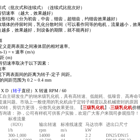
的形式（批次式和连续式）（连续式比批次好）
剪切速率 （越大，效果越好）
的齿形结构（分为初齿，中齿，细齿，超细齿，约细齿效果越好）
散墙体的停留时间，乳化分散时间（可以看作同等的电机，流量越小，效
数（越多，效果越好，到设备的期限，就不能再好）
算
定义是两表面之间液体层的相对速率。
1) = v 速率 (m/s)
距 (m)
剪切速率取决于以下因素：
速率
况下两表面间的距离为转子-定子 间距。
的间距范围为 0.2 ~ 0.4 mm
 X D（
转子
直径）X 转速 RPM / 60
自主研发生产的纳米级乳化机，具有高转速、低能耗、低噪音、高寿命
工
提速问题。市场上一般使用的乳化机由于定转子精度以及机械密封的原因，转
000转，剪切力更强，分散乳化效果更佳。
【
三级乳化机
】-
三级乳化机
价格
咨询请：
孙，公司有样机可供客户实验，欢迎广大客户来我司参观指导！
标准流量
（H2O）
输出转速
标准线速度
马达功率
进出口尺寸
l/h
rpm
m/s
kW
300-1,000
14000
44
2.2
DN25/DN15