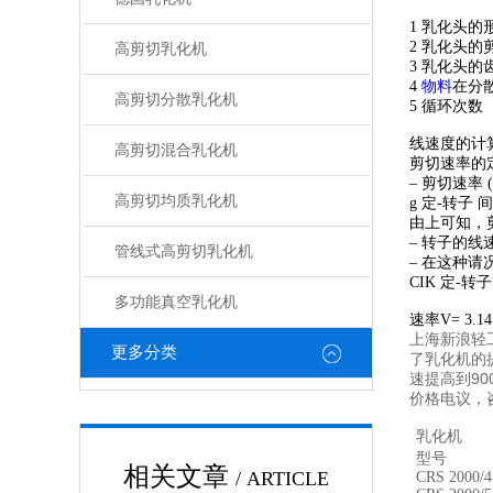
1 乳化头
2 乳化头的
高剪切乳化机
3 乳化头
4
物料
在分
高剪切分散乳化机
5 循环次
线速度的计
高剪切混合乳化机
剪切速率的
– 剪切速率 (s-
高剪切均质乳化机
g 定-转子 间
由上可知，
– 转子的线
管线式高剪切乳化机
– 在这种请
CIK 定-转子
多功能真空乳化机
速率V= 3.14
上海
新浪轻
更多分类
了乳化机的
速提高到9
价格电议，
乳化机
型号
相关文章
/ ARTICLE
CRS 2000/4