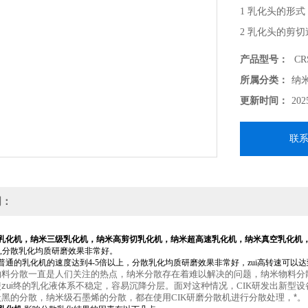
1 乳化头的形
2 乳化头的剪
3 乳化头的齿
产品型号：
CRS
4 物料在分散
所属分类：
纳
小，效果越好）
更新时间：
202
5 循环次数（
联
明：
乳化机，纳米三级乳化机，纳米高剪切乳化机，纳米超高速乳化机，纳米真空乳化机
倍,分散乳化均质研磨效果非常好。
普通的乳化机的速度达到4-5倍以上，分散乳化均质研磨效果非常好，zui高转速可以达
物料分散一直是人们关注的热点，纳米分散存在着难以解决的问题，纳米物料分
zui终的乳化液体系不稳定，容易沉降分层。面对这种情况，
CIK
研发出新型设
炭黑的分散，纳米级石墨烯的分散，都在使用
CIK
研磨分散机进行分散处理，*。