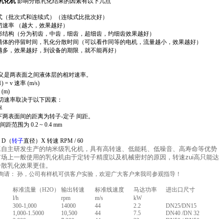
乳化机
影响分散乳化结果的因素有以下几点
形式（批次式和连续式）（连续式比批次好）
切速率 （越大，效果越好）
齿形结构（分为初齿，中齿，细齿，超细齿，约细齿效果越好）
墙体的停留时间，乳化分散时间（可以看作同等的电机，流量越小，效果越好）
（越多，效果越好，到设备的期限，就不能再好）
义是两表面之间液体层的相对速率。
 = v 速率 (m/s)
(m)
切速率取决于以下因素：
率
下两表面间的距离为转子-定子 间距。
距范围为 0.2 ~ 0.4 mm
X D（
转子
直径）X 转速 RPM / 60
工
自主研发生产的纳米级乳化机，具有高转速、低能耗、低噪音、高寿命等优势
场上一般使用的乳化机由于定转子精度以及机械密封的原因，转速zui高只能达到
分散乳化效果更佳。
询请：
孙，公司有样机可供客户实验，欢迎广大客户来我司参观指导！
标准流量（H2O）
输出转速
标准线速度
马达功率
进出口尺寸
l/h
rpm
m/s
kW
300-1,000
14000
44
2.2
DN25/DN15
1,000-1.5000
10,500
44
7.5
DN40 /DN 32