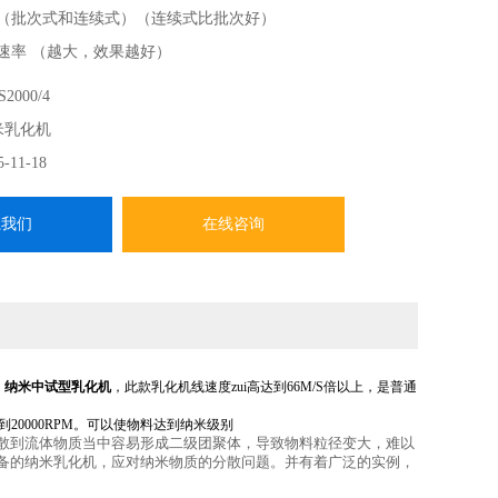
式（批次式和连续式）（连续式比批次好）
切速率 （越大，效果越好）
形结构（分为初齿，中齿，细齿，超细齿，约细齿效果越好）
2000/4
墙体的停留时间，乳化分散时间（可以看作同等的电机，流量越
米乳化机
5-11-18
越多，效果越好，到设备的期限，就不能再好）
系我们
在线咨询
，纳米中试型乳化机
，此款乳化机线速度zui高达到66M/S倍以上，是普通
到
20000
RPM。可以使物料达到纳米级别
散到流体物质当中容易形成二级团聚体，导致物料粒径变大，难以
备的纳米乳化机，应对纳米物质的分散问题。并有着广泛的实例，