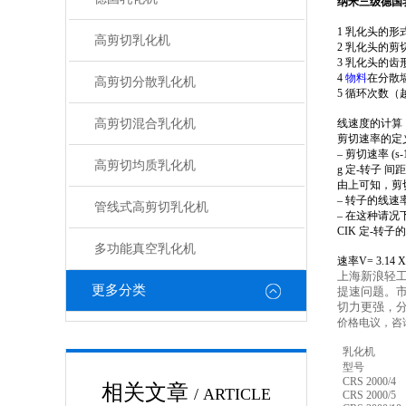
纳米三级德国
1 乳化头的
高剪切乳化机
2 乳化头的剪
3 乳化头的
4
物料
在分散
高剪切分散乳化机
5 循环次数
高剪切混合乳化机
线速度的计算
剪切速率的定
– 剪切速率 (s-1)
高剪切均质乳化机
g 定-转子 间距 
由上可知，剪
– 转子的线速
管线式高剪切乳化机
– 在这种请况
CIK
定-转子的间
多功能真空乳化机
速率V= 3.14 
上海
新浪轻
更多分类
提速问题。市
切力更强，
价格电议，咨
乳化机
型号
CRS 2000/4
相关文章
/ ARTICLE
CRS 2000/5