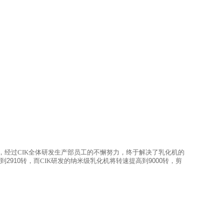
，经过
CIK
全体研发生产部员工的不懈努力，终于解决了乳化机的
2910转，而
CIK
研发的纳米级乳化机将转速提高到9000转，剪