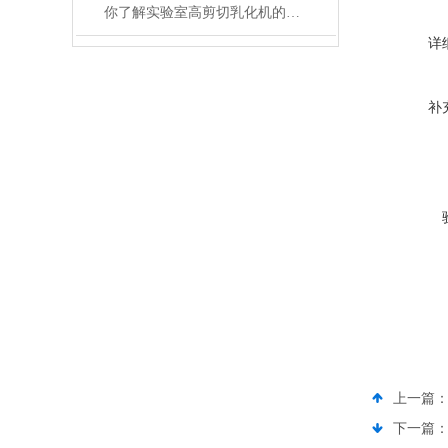
你了解实验室高剪切乳化机的原理与工作过程吗
详
补
上一篇
下一篇