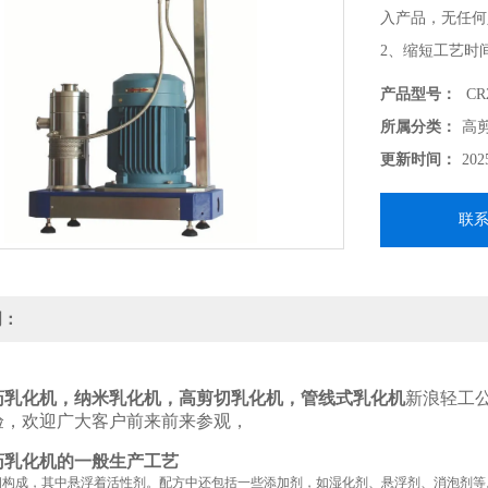
入产品，无任何
2、缩短工艺时
而CIK利用定
产品型号：
CR2
聚。此外，传统
所属分类：
高
大量的时间和能
更新时间：
202
联
明：
药乳化机
，纳米
乳化机
，高剪切
乳化机
，管线式
乳化机
新浪轻工
验，欢迎广大客户前来前来参观，
药
乳化机
的一般生产工艺
构成，其中悬浮着活性剂。配方中还包括一些添加剂，如湿化剂、悬浮剂、消泡剂等