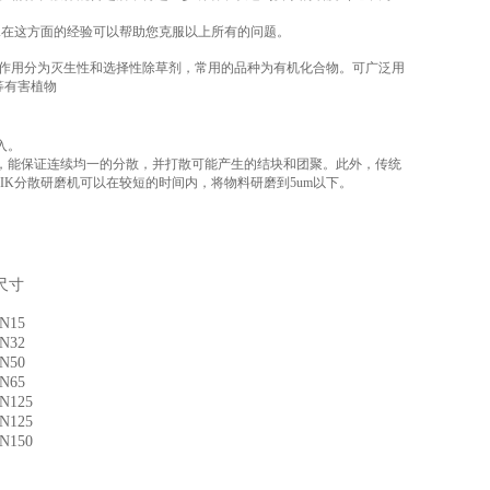
K
在这方面的经验可以帮助您克服以上所有的问题。
按作用分为灭生性和选择性除草剂，常用的品种为有机化合物。可广泛用
等有害植物
入。
，能保证连续均一的分散，并打散可能产生的结块和团聚。此外，传统
IK
分散研磨机可以在较短的时间内，将物料研磨到5um以下。
。
尺寸
N15
N32
N50
N65
N125
N125
N150