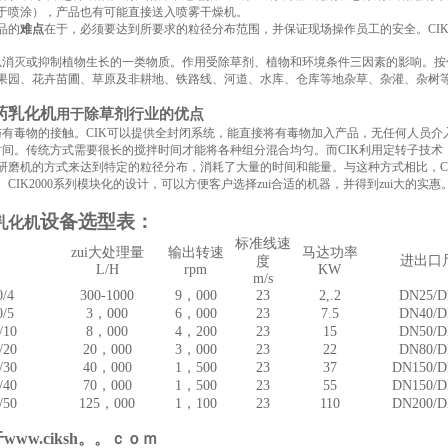
，用于喷涂），产品也有可能直接送入喷雾干燥机。
品的
难点
在于，必须要达到所要求的粒径分布范围，并保证现场操作员工的安全。
CI
以消灭或抑制植物生长的一类物质。作用受除草剂、植物和环境条件三因素的影响。
果园、花卉苗圃、草原及非耕地、铁路线、河道、水库、仓库等地杂草、杂灌、杂树
药乳化机
除草剂行业的优点
用于
与有毒物的接触。
CIK
可以提供全封闭系统，能直接将有毒物加入产品，无任何人员介
时间。传统方式需要很长的搅拌时间才能将各种组分混合均匀。而
CIK
利用定转子技术
研磨机的方式来达到特定的粒径分布，消耗了大量的时间和能量。与这种方式相比，
C
。
CIK
2000系列模块化的设计，可以方便客户选择zui合适的机器，并得到zui大的实惠
设备选型表：
乳化机
标准线速
zui大处理量
输出转速
马达功率
进出口
度
L/H
rpm
KW
m/s
0/4
300-1000
9
，
000
23
2,.2
DN25/D
0/5
3
，
000
6
，
000
23
7.5
DN40/D
/10
8
，
000
4
，
200
23
15
DN50/D
/20
20
，
000
3
，
000
23
22
DN80/D
/30
40
，
000
1
，
500
23
37
DN150/D
/40
70
，
000
1
，
500
23
55
DN150/D
/50
125
，
000
1
，
100
23
110
DN200/D
于
www.ciksh。。ｃｏｍ