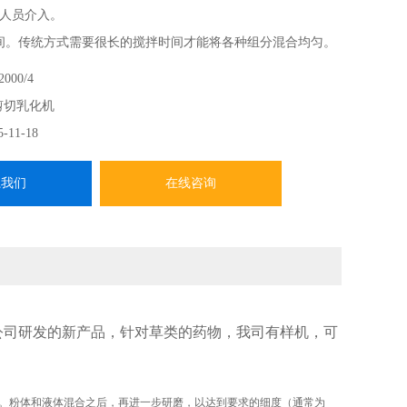
人员介入。
间。传统方式需要很长的搅拌时间才能将各种组分混合均匀。
转子技术，能保证连续均一的分散，并打散可能产生的结块和团
000/4
技术采用介质研磨机的方式来达到特定的粒径分布，消耗了
剪切乳化机
量。与这种方式相比，CIK分散研磨机可以在较短
5-11-18
系我们
在线咨询
公司研发的新产品，针对草类的药物，我司有样机，可
。粉体和液体混合之后，再进一步研磨，以达到要求的细度（通常为