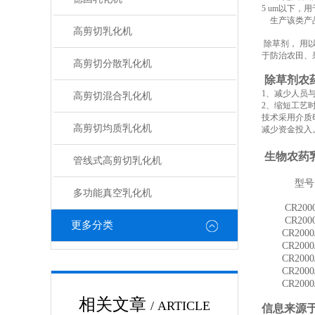
5 um以下
生产该类产
高剪切乳化机
除草剂， 用
于防治农田、
高剪切分散乳化机
除草剂农
1、减少人员
高剪切混合乳化机
2、缩短工艺
技术采用介质
高剪切均质乳化机
减少资金投入
生物农药
管线式高剪切乳化机
型号
多功能真空乳化机
CR
200
CR
200
更多分类
CR
2000
CR
2000
CR
2000
CR
2000
CR
2000
相关文章
/ ARTICLE
信息来源