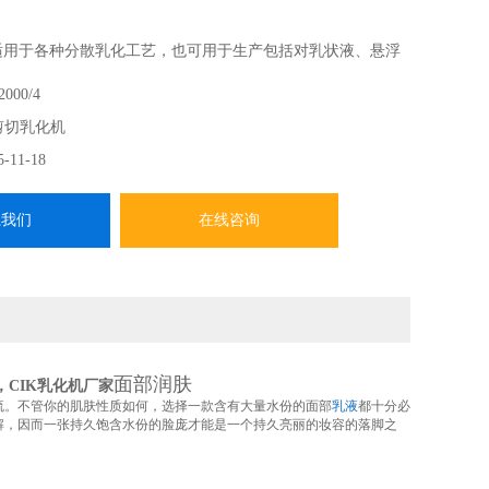
用于各种分散乳化工艺，也可用于生产包括对乳状液、悬浮
混合。
000/4
定、转子系统所产生的剪切力使得溶质转移速度增加，从而
剪切乳化机
观分子媒介的分解加速。
5-11-18
系我们
在线咨询
面部润肤
CIK乳化机厂家
流。不管你的肌肤性质如何，选择一款含有大量水份的面部
乳液
都十分必
解，因而一张持久饱含水份的脸庞才能是一个持久亮丽的妆容的落脚之