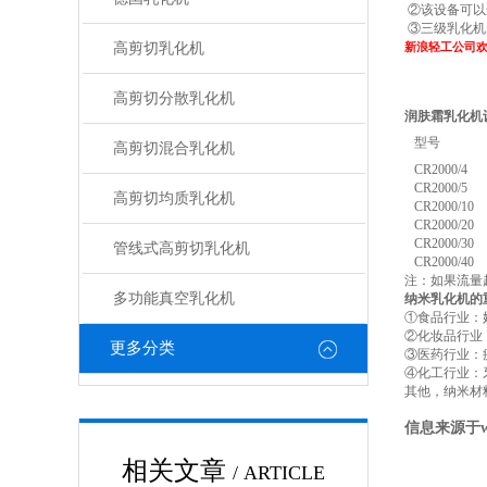
②该设备可以
③三级乳化机
高剪切乳化机
新浪轻工公司
高剪切分散乳化机
润肤霜乳化机
型号
高剪切混合乳化机
CR
2000/4
CR
2000/5
高剪切均质乳化机
CR
2000/10
CR
2000/20
CR
2000/30
管线式高剪切乳化机
CR
2000/40
注：如果流量
多功能真空乳化机
纳米乳化机的
①食品行业：
②化妆品行业
更多分类
③医药行业：
④化工行业：
其他，纳米材
信息来源于
相关文章
/ ARTICLE