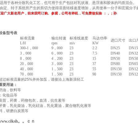
适用于各种分散乳化工艺，也可用于生产包括对乳状液、悬浮液和胶体的均质混合。
由定、转子系统所产生的剪切力使得溶质转移速度增加，从而使单一分子和宏观分子
欢迎广大新老用户，前来我司订购、参观，公司有样机，可免费做实验
：
，；孙
设备型号表
标准流量
输出转速
标准线速度
马达功率
进口尺寸
出口
L/H
rpm
m/s
KW
300-1，000
9，000
23
2.2
DN25
DN15
3，000
6，000
23
7.5
DN40
DN32
8，000
4，200
23
15
DN50
DN50
20，000
3，000
23
37
DN80
DN65
40，000
1，500
23
55
DN150
DN12
70，000
1，500
23
90
DN150
DN12
超过标准流量的25%并外加泵，请接洽上海
新浪轻工
重要用途：
奶油，饮料等
：化妆品等
疫苗，药膏，药物包衣，血清，抗生素等
牙膏，乳化柴油，乳化硅油，乳化重油，聚合物乳化液等
料，研磨白炭黑等
www.ciksh。。ｃｎ