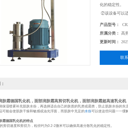
化的稳定性。
②该设备可以适
液和胶体的均质
产品型号：
CR2
③三级乳化机由
所属分类：
高
使单一分子和宏
更新时间：
202
联
明：
润肤霜德国乳化机
，面部润肤霜高剪切乳化机，面部润肤霜超高速乳化机，
润保湿喷雾补充肌肤水份，再选择适合自己的肤质的乳类或霜类，防止肌肤水份的失
品可能会使肌肤干燥和敏感或油光浮面，而肌肤中充足的
水份
可以使这些问题一一缓
肤霜德国乳化机
的特点
的剪切速度和剪切力，粒径约为0.2-2微米可以确保高速分散乳化的稳定性。