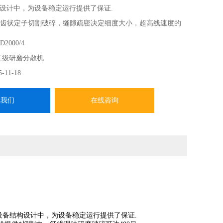
设计中，为设备稳定运行提供了保证.
过梳齿状定子切割破碎，缝隙疏密决定细度大小，超高线速度的
*切割力，纤维湿法研磨破碎可达400目.
D2000/4
用整体式机械密封，*上解决了高速运转下的物料泄漏以及冷却介
工级研磨分散机
安装与更换方便快捷.
5-11-18
系我们
在线咨询
设备结构设计中，为设备稳定运行提供了保证.