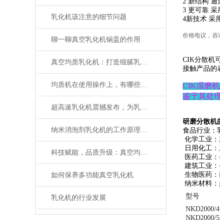
2
新结构 通
3
更可靠 采
乳化机该注意的细节问题
4
新技术 采
价格电议，咨
聊一聊真空乳化机锅盖的作用
CIK
分散机
真空均质乳化机：打造细腻乳化新境界
接触产品的
均质机在使用操作上，有哪些问题？
CIK
湿磨机
鉴于其处
超高速乳化机震撼发布，为乳化工艺注入强劲动力！
研磨分散机
纳米消泡剂乳化机的工作原理及其优点
食品行业：
化学工业：
日用化工：
科技赋能，品质升级：真空均质乳化机创新乳化技术
医药工业：
建筑工业：
生物医药：
如何保养多功能真空乳化机
纳米材料：
型号
乳化机的行业发展
NKD
2000/4
NKD
2000/5