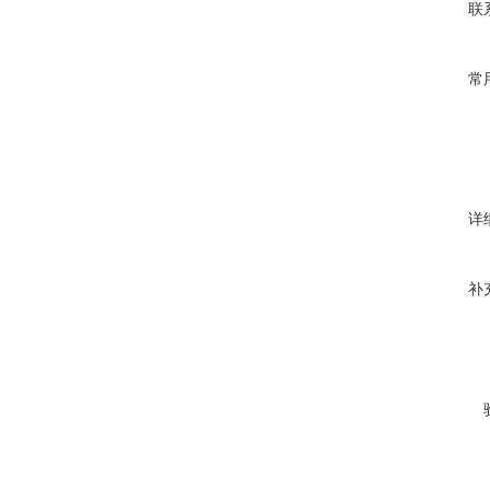
联
常
详
补