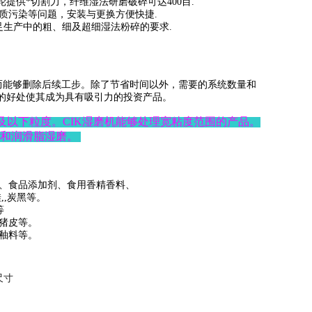
提供*切割力，纤维湿法研磨破碎可达400目.
介质污染等问题，安装与更换方便快捷.
足生产中的粗、细及超细湿法粉碎的要求.
而能够删除后续工步。除了节省时间以外，需要的系统数量和
磨机的好处使其成为具有吸引力的投资产品。
m及以下粒度。
CIK
湿磨机能够处理宽粘度范围的产品。
料和润滑脂湿磨。
、食品添加剂、食用香精香料、
,炭黑等。
等
化猪皮等。
釉料等。
尺寸