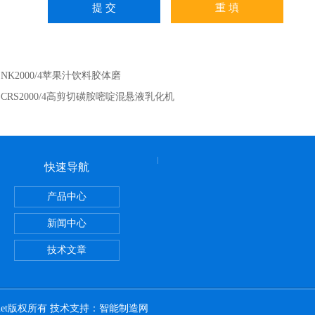
：
NK2000/4苹果汁饮料胶体磨
：
CRS2000/4高剪切磺胺嘧啶混悬液乳化机
快速导航
产品中心
洗面霜膏霜真空均质乳化机
新闻中心
技术文章
h.net版权所有 技术支持：
智能制造网