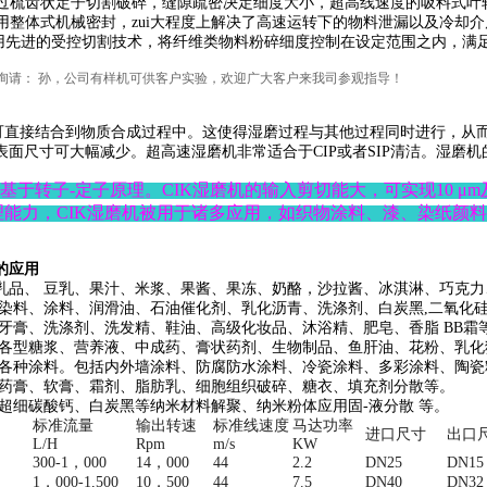
过梳齿状定子切割破碎，缝隙疏密决定细度大小，超高线速度的吸料式叶轮
用整体式机械密封，zui大程度上解决了高速运转下的物料泄漏以及冷却
用先进的受控切割技术，将纤维类物料粉碎细度控制在设定范围之内，满
询请：
孙，公司有样机可供客户实验，欢迎广大客户来我司参观指导！
可直接结合到物质合成过程中。这使得湿磨过程与其他过程同时进行，从
表面尺寸可大幅减少。
超高速
湿磨机非常适合于CIP或者SIP清洁。湿
基于转子-定子原理。
CIK
湿磨机的输入剪切能大，可实现10 μ
理能力，
CIK
湿磨机被用于诸多应用，如织物涂料、漆、染纸颜
的应用
乳品、 豆乳、果汁、米浆、果酱、果冻、奶酪
，
沙拉酱、冰淇淋、巧克力
染料、涂料、润滑油、石油催化剂、乳化沥青、洗涤剂、白炭黑,二氧化硅,
牙膏、洗涤剂、洗发精、鞋油、高级化妆品、沐浴精、肥皂、香脂 BB霜
各型糖浆、营养液、中成药、膏状药剂、生物制品、鱼肝油、花粉、乳
各种涂料。包括内外墙涂料、防腐防水涂料、冷瓷涂料、多彩涂料、陶瓷
药膏、软膏、霜剂、脂肪乳、细胞组织破碎、糖衣、填充剂分散等。
超细碳酸钙、白炭黑等纳米材料解聚、纳米粉体应用固-液分散 等。
标准流量
输出转速
标准线速度
马达功率
进口尺寸
出口
L/H
Rpm
m/s
KW
300-1，000
14，000
44
2.2
DN25
DN15
1，000-1,500
10，500
44
7.5
DN40
DN32