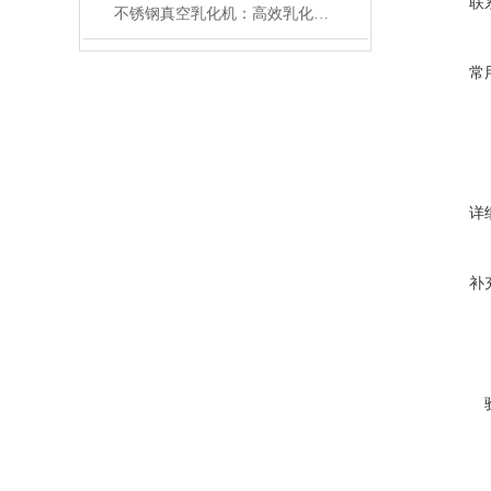
联
不锈钢真空乳化机：高效乳化与混合的工业解决方案及其技术优势
常
详
补