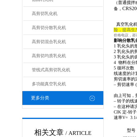
（普通搅拌
C
R
S
2
备，
高剪切乳化机
真空
乳化
高剪切分散乳化机
险，提高生
价格电议，咨
影响分散乳
高剪切混合乳化机
1 乳化头
2 乳化头的
高剪切均质乳化机
3 乳化头
4 物料在
5 循环次
管线式高剪切乳化机
线速度的计
剪切速率的
多功能真空乳化机
– 剪切速率 
g 定-
由上可知，
更多分类
– 转子的线
– 在这种
CIK
定-转子的
速率V= 3.
型号
相关文章
/ ARTICLE