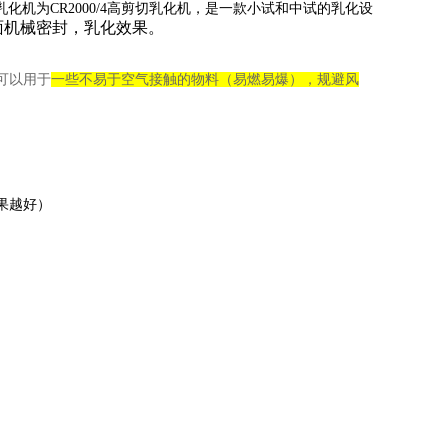
乳化机
为
C
R2000/4高剪切
乳化机
，是一款小试和中试的乳化设
端面机械密封，乳化效果。
可以用于
一些不易于空气接触的物料（易燃易爆），规避风
果越好）