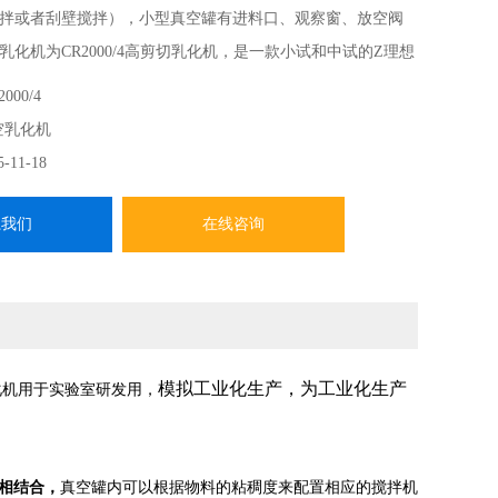
拌或者刮壁搅拌），小型真空罐有进料口、观察窗、放空阀
乳化机为CR2000/4高剪切乳化机，是一款小试和中试的Z理想
2000/4设备转速高达9000rpm，三级工作头，采用德国博格曼
000/4
，乳化效果。
空乳化机
5-11-18
系我们
在线咨询
模拟工业化生产，为工业化生产
化机
用于实验室研发用，
相结合，
真空罐内可以根据物料的粘稠度来配置相应的搅拌机