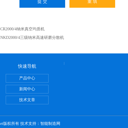
：
CR2000/4纳米真空均质机
：
NKD2000/4三级纳米高速研磨分散机
快速导航
产品中心
洗面霜膏霜真空均质乳化机
新闻中心
技术文章
h.net版权所有 技术支持：
智能制造网