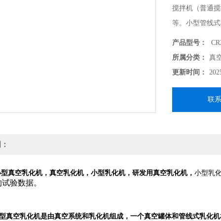
搅拌机（普通搅
等。小型管线式
乳化设备，CRS
产品型号：
CR2
双端面机械密封
所属分类：
真
更新时间：
202
联
明：
小型真空乳化机
，真空
乳化机
，小型
乳化机
，研发用真空
乳化机
，
小型
乳
的试验数据。
型真空乳化机
是由真空系统和
乳化机
组成，一个真空罐体和管线式
乳化机