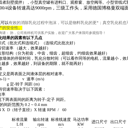
或者刮壁搅拌），小型真空罐有进料口、观察窗、放空阀等。小型管线式
000/4设备转速高达9000rpm，三级工作头，采用德国博格曼双
机
可以
有效的消除乳化过程中泡沫
，可以是物料乳化的更*；真空
乳化机
也
产的安全性。
询请：
孙，公司有样机可供客户实验，欢迎广大客户来我司参观指导！
化结果的因素有以下几点
的形式（批次式和连续式）（连续式比批次好）
剪切速率 （越大，效果越好）
的齿形结构（分为初齿，中齿，细齿，超细齿，约细齿效果越好）
分散墙体的停留时间，乳化分散时间（可以看作同等的电机，流量越小，效
数（越多，效果越好，到设备的期限，就不能再好）
算
定义是两表面之间液体层的相对速率。
(s-1) = v 速率 (m/s)
转子 间距 (m)
剪切速率取决于以下因素：
速率
请况下两表面间的距离为转子-定子 间距。
间距范围为 0.2 ~ 0.4 mm
14 X D（转子直径）X 转速 RPM / 60
标准流量
输出转速
标准线速度
马达功率
进口尺寸
出口尺寸
L/H
rpm
m/s
KW