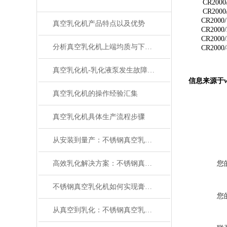
C
R2000
C
R2000
C
R2000/
真空乳化机产品特点以及优势
C
R2000/
C
R2000/
分析真空乳化机上端均质与下均质的区别
C
R2000/
真空乳化机-乳化液泵发生故障时的解决办法
信息来源于ww
真空乳化机的操作经验汇集
真空乳化机具体生产流程步骤
从安装到量产：不锈钢真空乳化机调试技巧、卫生清洁及长期稳定运行全攻略
高效乳化解决方案：不锈钢真空乳化机搅拌转速调节、真空度控制及操作实操教程
您
不锈钢真空乳化机如何实现膏体、乳液的均质化加工
您
从真空到乳化：不锈钢真空乳化机的工作原理与无菌处理技术解析