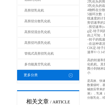
2乳化头的
3乳化头的
4物料在分
高剪切乳化机
5循环次数
线速度的计
高剪切分散乳化机
剪切速率的
–剪切速率(s-
g定-转子间距
高剪切混合乳化机
由上可知，
–转子的线
高剪切均质乳化机
–在这种请
CIK定-转子
速率V=3.1
管线式高剪切乳化机
高的转速和剪
多功能真空乳化机
化机机。其剪
围小到纳米
小.
更多分类
是高效、快速
数量级时，
械效应带来
液），乳液
分散乳化，经
相关文章
/ ARTICLE