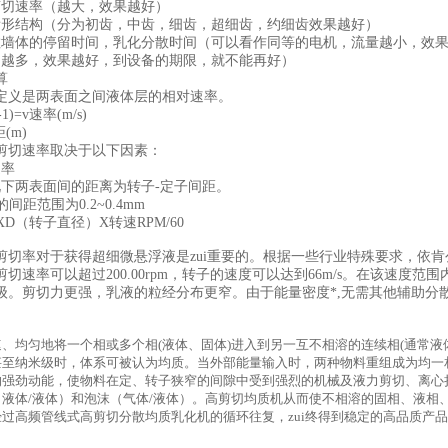
剪切速率（越大，效果越好）
齿形结构（分为初齿，中齿，细齿，超细齿，约细齿效果越好）
散墙体的停留时间，乳化分散时间（可以看作同等的电机，流量越小，效
（越多，效果越好，到设备的期限，就不能再好）
算
定义是两表面之间液体层的相对速率。
1)=v速率(m/s)
(m)
剪切速率取决于以下因素：
速率
况下两表面间的距离为转子-定子间距。
的间距范围为0.2~0.4mm
4XD（转子直径）X转速RPM/60
切率对于获得超细微悬浮液是zui重要的。根据一些行业特殊要求，依肯公司在
切速率可以超过200.00rpm，转子的速度可以达到66m/s。在该速
级。剪切力更强，乳液的粒经分布更窄。由于能量密度*,无需其他辅助分散设
、均匀地将一个相或多个相(液体、固体)进入到另一互不相溶的连续相(通常
甚至纳米级时，体系可被认为均质。当外部能量输入时，两种物料重组成为均一
的强劲动能，使物料在定、转子狭窄的间隙中受到强烈的机械及液力剪切、离心
（液体/液体）和泡沫（气体/液体）。高剪切均质机从而使不相溶的固相、液相
过高频管线式高剪切分散均质乳化机的循环往复，zui终得到稳定的高品质产