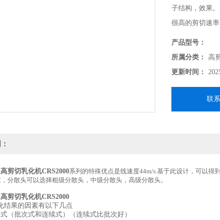
子结构，效果。定
很高的剪切速率
产品型号：
所属分类：
高
更新时间：
202
联
明：
上高剪切乳化机CRS2000
系列的特殊优点是线速度44m/s.基于此设计，可以
求，分散头可以选择粗级分散头，中级分散头，高级分散头。
上高剪切乳化机CRS2000
化结果的因素有以下几点
形式（批次式和连续式）（连续式比批次好）