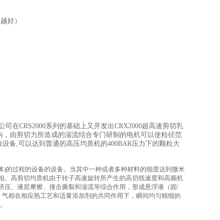
果越好）
CRS2000系列的基础上又开发出CRX2000超高速剪切乳
度范围内，由剪切力所造成的湍流结合专门研制的电机可以使粒径范
备,可以达到普通的高压均质机的400BAR压力下的颗粒大
液体)的过程的设备的设备。当其中一种或者多种材料的细度达到微米
相。高剪切均质机由于转子高速旋转所产生的高切线速度和高频机
挤压、液层摩擦、撞击撕裂和湍流等综合作用，形成悬浮液（固/
、气相在相应熟工艺和适量添加剂的共同作用下，瞬间均匀精细的
品。