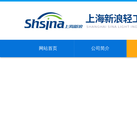
网站首页
公司简介