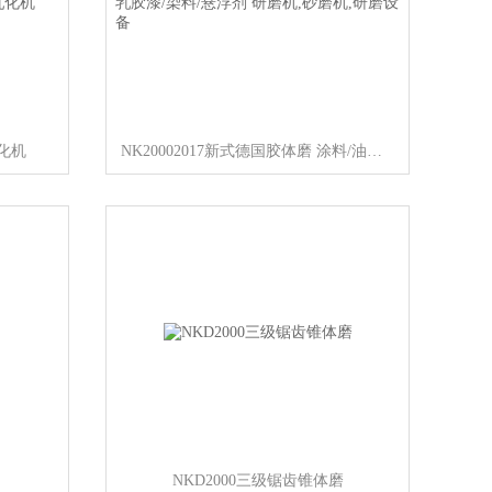
乳化机
NK20002017新式德国胶体磨 涂料/油漆/乳胶漆/染料/悬浮剂 研磨机,砂磨机,研磨设备
NKD2000三级锯齿锥体磨