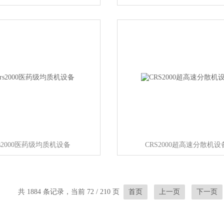
rs2000医药级均质机设备
CRS2000超高速分散机设
共 1884 条记录，当前 72 / 210 页
首页
上一页
下一页