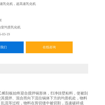
速乳化机，超高速乳化机
E
验室均质乳化机
6-03-19
系我们
在线咨询
乙烯刮板始终迎合搅拌锅形体，扫净挂壁粘料，使被刮
使其搅拌、混合而向下流往锅体下方的均质机处，物料
、乱流等过程，物料在剪切缝中被切割，迅速破碎成