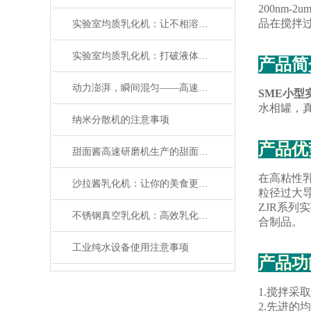
200nm
品在搅拌
实验室均质乳化机：让不相溶物质均匀分散
实验室均质乳化机：打破液体界面，创造细腻乳液
产品简
动力澎湃，瞬间混匀——高速分散机，科研加速的秘密
SME小型
水相罐，
纳米分散机的注意事项
产品优
甜面酱高速研磨机生产的甜面酱具有的营养功效
在高粘性
沙拉酱乳化机：让你的美食更加浓郁细腻
粒径过大
ZJR系
不锈钢真空乳化机：高效乳化与混合的工业解决方案及其技术优势
合制品。
工业纯水设备使用注意事项
产品功
1.
搅拌采取
2.
先进的均