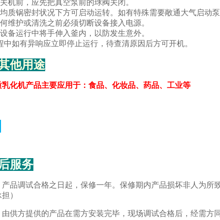
在关机前，应先把真空泵前的球阀关闭。
泵在均质锅密封状况下方可启动运转。如有特殊需要敞通大气启动泵
任何维护或清洗之前必须切断设备接入电源。
在设备运行中将手伸入釜内，以防发生意外。
过程中如有异响应立即停止运行，待查清原因后方可开机。
其他用途
质乳化机
产品主要应用于：食品、化妆品、药品、工业等
后服务
：
产品调试合格之日起，保修一年。保修期内产品损坏非人为所
承担）
：
由供方提供的产品在需方安装完毕，现场调试合格后，经需方