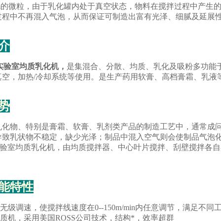
-2um的微粒，由于乳化罐内处于真空状态，物料在搅拌过程中产
过程中不再混入气泡，从而保证可制造出富有光泽、细腻及延展
介
实验室均质乳化机
，
是集混合、分散、均质、乳化及吸粉多功能
真空，加热/冷却系统等使用。是生产药用软膏、高档膏霜、乳液
势
乳化物、特别是膏霜、软膏、乳剂类产品的制造工艺中，通常成
导致乳状物不稳定，缺少光泽；制品中混入空气则会使制品气泡
列实验室均质乳化机，由均质搅拌器、中心叶片搅拌、刮壁搅拌各
能特性
无级调速，使搅拌线速度在0--150m/min内任意调节，满足不同
质机，采用美国ROSS公司技术，结构*，效率超群