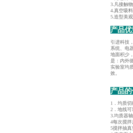
3.
凡接触物
4.
真空吸料
5.
造型美观
产品优
引进科技
系统、电
地面积少
是：内外
实验室均
效。
产品的
1．均质
2．地线可
3.均质
4每次搅
5搅拌抽