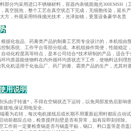
料部分均采用进口不锈钢材料，容器内表镜面抛光300EMSH（
，真空脱泡，整个工艺在真空状态下完成，无细胞传染，延长产
大方，外观采用特殊抛光技术，光泽如镜，更显设备豪华名贵
势
，根据化妆品、药膏类产品的制膏工艺而专业设计的，本机组由
器控制系统、工作平台等部分组成。本机组操作简便，性能稳定
，自动化程度高等特点，是本公司结合*技术研制的产品，适合于生
循环均质器能使物料在内外循环均质状态下工作，使物料达到理
质乳化机
适用于化妆品厂、药厂的膏、霜类产品的生产，尤其对
使用说明
切削头由于转速*，不得在空锅状态下运转，以免局部发热后影响
靠接地,保证用电安全。
器轴端看为右转，每次电机接线后或长期不用重新起用时都应点动
拌启动前都应点动，检查搅拌刮壁是否有异常，如有应即刻排除。
真空工作前一定要检查锅是否与锅盖平贴，锅口、料口盖等是否盖