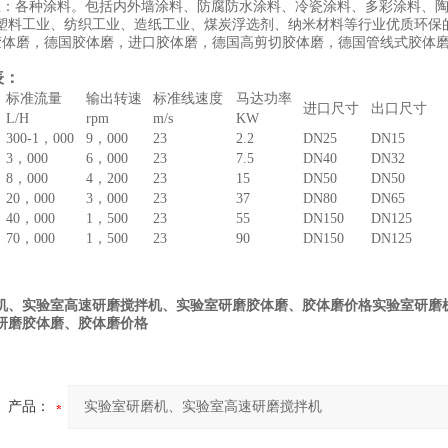
业：各种涂料。包括内外墙涂料、防腐防水涂料、冷瓷涂料、多彩涂料、
塑料工业、纺织工业、造纸工业、煤炭浮选剂、纳米材料等行业优质环保
体磨，德国胶体磨，进口胶体磨，德国高剪切胶体磨，德国管线式胶体
表：
标准流量
输出转速
标准线速度
马达功率
进口尺寸
出口尺寸
L/H
rpm
m/s
KW
300-1，000
9，000
23
2.2
DN25
DN15
3，000
6，000
23
7.5
DN40
DN32
8，000
4，200
23
15
DN50
DN50
20，000
3，000
23
37
DN80
DN65
40，000
1，500
23
55
DN150
DN125
70，000
1，500
23
90
DN150
DN125
机、实验室高速研磨搅拌机、实验室研磨胶体磨、胶体磨价格
实验室研磨
研磨胶体磨、胶体磨价格
产品：