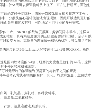
斜齿的流道的体积从上往下是从大到下，而国内胶体磨的斜
国进口胶体磨可以保证物料从上往下一直在进行研磨，而他们
可调的定转子间隙外，德国进口胶体磨在摩擦状态下工作，
作中，分散头偏心运转使溶液出现涡流，因此可以达到更好的
，的表面处理和优质材料，可以满足不同行业的多种需求。
胶体生产。NK2000的线速度很高，剪切间隙非常小，这样当
制成圆椎形，具有精细度递升的三级锯齿突起和凹槽。定子可以
都可以改变方向。高质量的表面抛光和结构材料，可以满足不同
达到3倍以上,zui大的转速可以达到14000RPM。所以
转速是国内胶体磨的3-4倍，研磨的力度也是他们的3-4倍，这样
小时不停运转双机械密封。
子可以无限制的被调整到所需要的与转子之间的距离。
种半湿体及乳状液物质的粉碎、乳化、均质和混合，主要技术
蛋白奶、乳制品，麦乳精、各种饮料等。
、白炭黑,二氧化硅等。
。
、针剂、混悬注射液,脂肪乳等。