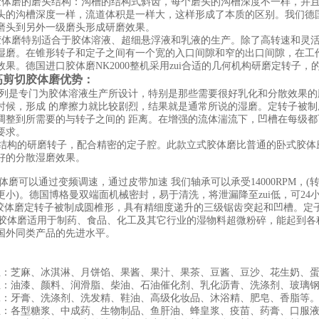
体磨的磨头结构：沟槽的结构式斜齿，每个磨头的沟槽深度不一样，并且
头的沟槽深度一样，流道体积是一样大，这样形成了本质的区别。我们德
磨头到另外一级磨头形成研磨效果。
体磨特别适合于胶体溶液、超细悬浮液和乳液的生产。除了高转速和灵活
湿磨。在锥形转子和定子之间有一个宽的入口间隙和窄的出口间隙，在工
效果。德国进口胶体磨NK2000整机采用zui合适的几何机构研磨定转子
高剪切胶体磨优势：
0 系列是专门为胶体溶液生产所设计，特别是那些需要很好乳化和分散效果的
时候，形成 的摩擦力就比较剧烈，结果就是通常所说的湿磨。定转子被
调整到所需要的与转子之间的 距离。在增强的流体湍流下，凹槽在每级
要求。
构的研磨转子，配合精密的定子腔。此款立式胶体磨比普通的卧式胶体磨的速度
好的分散湿磨效果。
磨可以通过变频调速，通过皮带加速 我们轴承可以承受14000RPM，(
更小)。德国博格曼双端面机械密封，易于清洗，将泄漏降至zui低，可24
体磨定转子被制成圆椎形，具有精细度递升的三级锯齿突起和凹槽。定
体磨适用于制药、食品、化工及其它行业的湿物料超微粉碎，能起到各
国外同类产品的先进水平。
：
业：芝麻、冰淇淋、月饼馅、果酱、果汁、果茶、豆酱、豆沙、花生奶、
业：油漆、颜料、润滑脂、柴油、石油催化剂、乳化沥青、洗涤剂、玻璃钢
工：牙膏、洗涤剂、洗发精、鞋油、高级化妆品、沐浴精、肥皂、香脂等
业：各型糖浆、中成药、生物制品、鱼肝油、蜂皇浆、疫苗、药膏、口服液