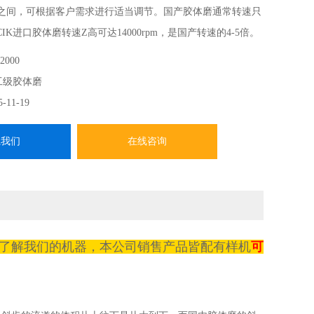
7mm之间，可根据客户需求进行适当调节。国产胶体磨通常转速只
而CIK进口胶体磨转速Z高可达14000rpm，是国产转速的4-5倍。
零部件进口，然后在上海工厂组装，这样在不降低设备品质的情
2000
了设备成本。
工级胶体磨
5-11-19
系我们
在线咨询
了解我们的机器，本公司销售产品皆配有样机
可