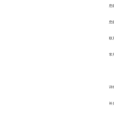
您
您
联
常
详
补