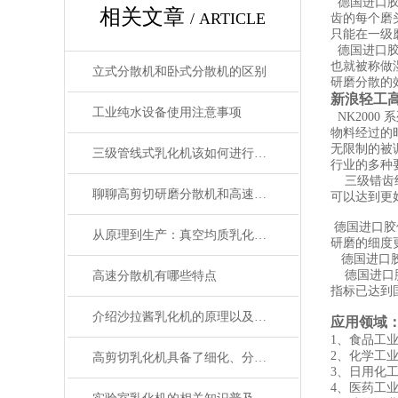
德国进口胶
相关文章
/ ARTICLE
齿的每个磨
只能在一级
德国进口胶
也就被称做
立式分散机和卧式分散机的区别
研磨分散的
新浪轻工
工业纯水设备使用注意事项
NK200
物料经过的
无限制的被
三级管线式乳化机该如何进行维护保养
行业的多种
三级错齿结
聊聊高剪切研磨分散机和高速分散机的区别
可以达到更
德国进口胶体
从原理到生产：真空均质乳化机在化妆品行业中的应用全解析
研磨的细度
德国进口胶
德国进口胶
高速分散机有哪些特点
指标已达到
介绍沙拉酱乳化机的原理以及使用方法
应用领域
1、食品工
2、化学工
高剪切乳化机具备了细化、分散和均质的功能
3、日用化
4、医药工