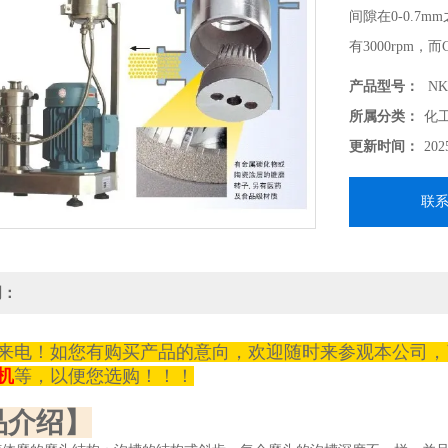
间隙在0-0.
有3000rpm，
CIK公司采用
产品型号：
NK
况下，大大降低
所属分类：
化
更新时间：
202
联
明：
来电！如您有购买产品的意向，欢迎随时来参观本公司，
机
等，以便您选购！！！
品介绍】