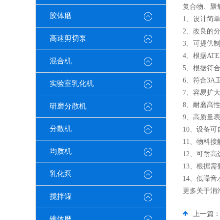
复合物、聚
胶体磨
1、设计简
2、改良的
高速剪切泵
3、可提供
4、根据AT
混合机
5、根据符
6、符合3A
实验室乳化机
7、容易扩
8、耐磨高
研磨分散机
9、高质量
分散机
10、设备可
11、物料接
均质机
12、可耐高达
13、根据
乳化泵
14、低噪音
更多关于消
搅拌罐
上一篇
锥体磨