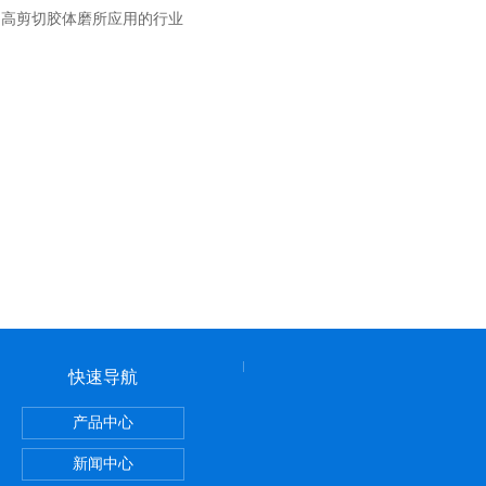
：
高剪切胶体磨所应用的行业
快速导航
产品中心
洗面霜膏霜真空均质乳化机
新闻中心