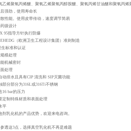
氧乙烯聚氧丙烯醚、聚氧乙烯聚氧丙醇胺醚、聚氧丙烯甘油醚和聚氧丙烯
单且强劲，使用寿命长
分散性能。使用皮带传动，速度调节简易
制药级设计
EX 95指导方针执行防爆
合EHEDG（欧洲卫生工程设计集团）准则制造
卫生标准和认证
大规模处理
性能机械密封
表面处理
自动排水且具有CIP 清洗和 SIP灭菌功能
触部分部分为316L或316Ti不锈钢
16 bar的压力
需要定制特殊材质和表面处理
水平
泡剂乳化机的产品优势，欢迎来电咨询。
：
参透这3点，选择真空乳化机不再是难题